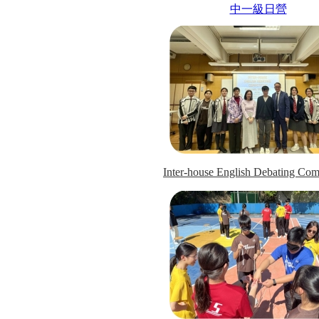
中一級日營
Inter-house English Debating Com