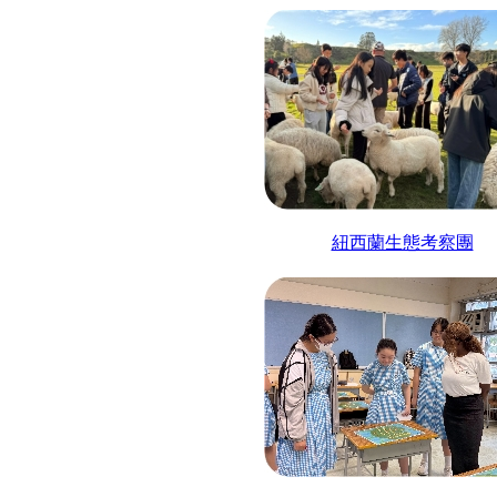
紐西蘭生態考察團