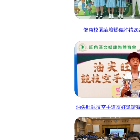
健康校園論壇暨嘉許禮
20
油尖旺競技空手道友好邀請