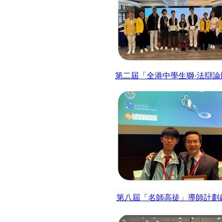
第二屆「全港中學生獅·法辯論
第八屆「名師高徒」導師計劃